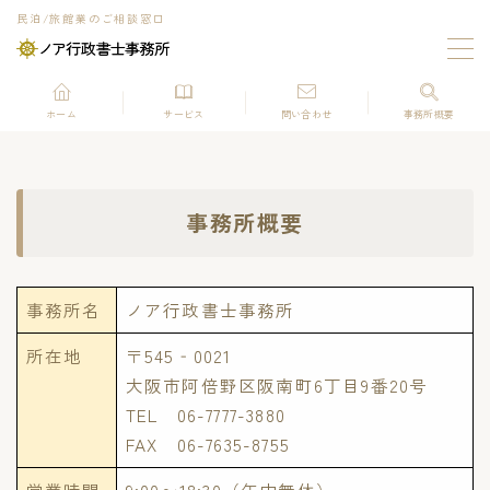
民泊/旅館業のご相談窓口
MENU
ホーム
サービス
問い合わせ
事務所概要
ホーム
お役立ち情報
事務所概要
サービス
事務所名
ノア行政書士事務所
民泊の申請代行
所在地
〒545‐0021
旅館業の申請代行
大阪市阿倍野区阪南町6丁目9番20号
TEL 06-7777-3880
問い合わせ
FAX 06-7635-8755
事務所概要
営業時間
9:00〜18:30（年中無休）